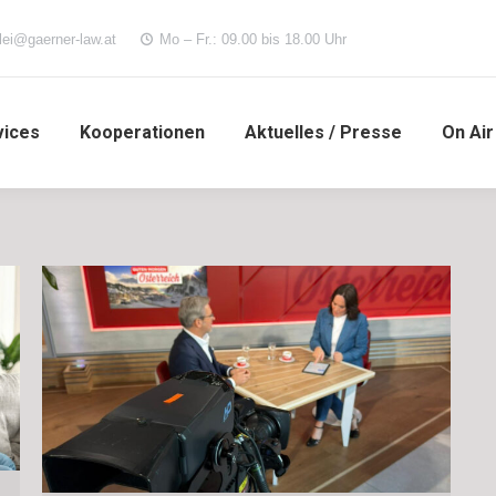
lei@gaerner-law.at
Mo – Fr.: 09.00 bis 18.00 Uhr
vices
Kooperationen
Aktuelles / Presse
On Air