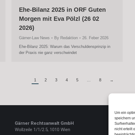
Ehe-Bilanz 2025 in ORF Guten
Morgen mit Eva Pölzl (26 02
2026)
Gärner-Law News
By
Redaktion
26. Feber 2026
Ehe-Bilanz 2025: Warum das Verschuldensprinzip in
der Praxis nie ganz verschwindet
1
2
3
4
5
…
8
→
Um ein opti
speichern u
Gärner Rechtsanwalt GmbH
Surfverhalt
Wollzeile 1/1/2.5, 1010 Wien
nicht ertei
beeinträchti