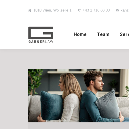
1010 Wien, Wollzeile 1
+43 1 718 88 00
kanz
Home
Team
Ser