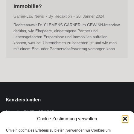
Immobilie?
Gärner-Law News
By
Redaktion
20. Jänner 2024
Rechtsanwalt Dr. CLEMENS GÄRNER im GEWINN-Interview
darüber, wie Ehepaare, eingetragene Partner und
Lebensgefährten Ersparnisse und Immobilien aufteilen
können, was bei Unternehmen zu beachten ist und wie man
mit einem Ehe- oder Partnerschaftsvertrag vorsorgen kann.
Kanzleistunden
Mo. - Fr.: 09.00 - 18.00 Uhr
Cookie-Zustimmung verwalten
Gärner Rechtsanwalt GmbH
Um ein optimales Erlebnis zu bieten, verwenden wir Cookies um
Wollzeile 1/1/2.5, 1010 Wien