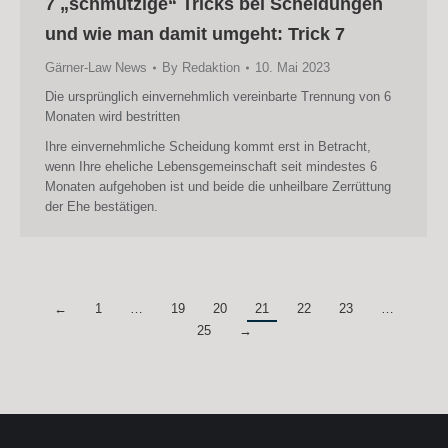
7 „schmutzige“ Tricks bei Scheidungen
und wie man damit umgeht: Trick 7
Gärner-Law News
By
Redaktion
10. Mai 2023
Die ursprünglich einvernehmlich vereinbarte Trennung von 6
Monaten wird bestritten
Ihre einvernehmliche Scheidung kommt erst in Betracht,
wenn Ihre eheliche Lebensgemeinschaft seit mindestes 6
Monaten aufgehoben ist und beide die unheilbare Zerrüttung
der Ehe bestätigen.
←
1
…
19
20
21
22
23
…
25
→