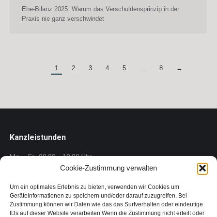
Ehe-Bilanz 2025: Warum das Verschuldensprinzip in der
Praxis nie ganz verschwindet
1
2
3
4
5
…
8
→
Kanzleistunden
Mo. - Fr.: 09.00 - 18.00 Uhr
Cookie-Zustimmung verwalten
Gärner Rechtsanwalt GmbH
Um ein optimales Erlebnis zu bieten, verwenden wir Cookies um
Wollzeile 1/1/2.5, 1010 Wien
Geräteinformationen zu speichern und/oder darauf zuzugreifen. Bei
Zustimmung können wir Daten wie das das Surfverhalten oder eindeutige
Phone: +43 1 718 88 00
IDs auf dieser Website verarbeiten.Wenn die Zustimmung nicht erteilt oder
Fax: +43 1 718 88 00 – 88