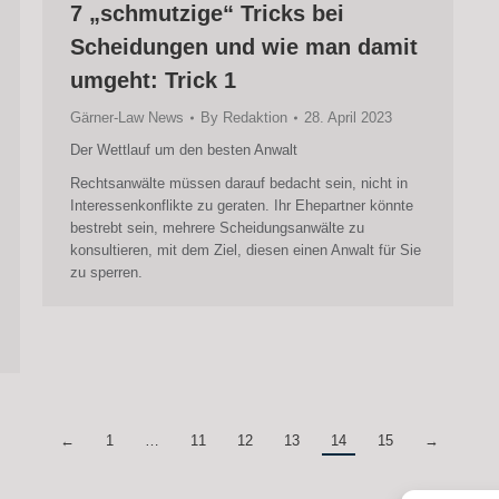
7 „schmutzige“ Tricks bei
Scheidungen und wie man damit
umgeht: Trick 1
Gärner-Law News
By
Redaktion
28. April 2023
Der Wettlauf um den besten Anwalt
Rechtsanwälte müssen darauf bedacht sein, nicht in
Interessenkonflikte zu geraten. Ihr Ehepartner könnte
bestrebt sein, mehrere Scheidungsanwälte zu
konsultieren, mit dem Ziel, diesen einen Anwalt für Sie
zu sperren.
←
1
…
11
12
13
14
15
→