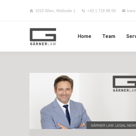
1010 Wien, Wollzeile 1
+43 1 718 88 00
kanz
Home
Team
Ser