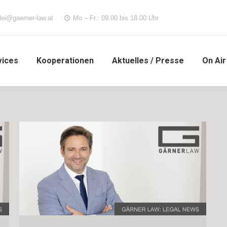
lei@gaerner-law.at
Mo – Fr.: 09.00 bis 18.00 Uhr
vices
Kooperationen
Aktuelles / Presse
On Air