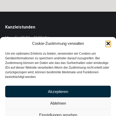
Kanzleistunden
Mo. - Fr.: 09.00 - 18.00 Uhr
Cookie-Zustimmung verwalten
Gärner Rechtsanwalt GmbH
Um ein optimales Erlebnis zu bieten, verwenden wir Cookies um
Wollzeile 1/1/2.5, 1010 Wien
Geräteinformationen zu speichern und/oder darauf zuzugreifen. Bei
Zustimmung können wir Daten wie das das Surfverhalten oder eindeutige
Phone: +43 1 718 88 00
IDs auf dieser Website verarbeiten.Wenn die Zustimmung nicht erteilt oder
Fax: +43 1 718 88 00 – 88
zurückgezogen wird, können bestimmte Merkmale und Funktionen
E-mail:
kanzlei@gaerner-law.at
beeinträchtigt werden.
FN 497429 p
Akzeptieren
Impressum
Datenschutzerklärung
Ablehnen
Cookie-Richtlinie (EU)
Einstellungen ansehen