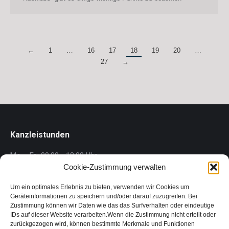
←
1
…
16
17
18
19
20
…
27
→
Kanzleistunden
Mo. - Fr.: 09.00 - 18.00 Uhr
Cookie-Zustimmung verwalten
Gärner Rechtsanwalt GmbH
Um ein optimales Erlebnis zu bieten, verwenden wir Cookies um
Wollzeile 1/1/2.5, 1010 Wien
Geräteinformationen zu speichern und/oder darauf zuzugreifen. Bei
Zustimmung können wir Daten wie das das Surfverhalten oder eindeutige
Phone: +43 1 718 88 00
IDs auf dieser Website verarbeiten.Wenn die Zustimmung nicht erteilt oder
Fax: +43 1 718 88 00 – 88
zurückgezogen wird, können bestimmte Merkmale und Funktionen