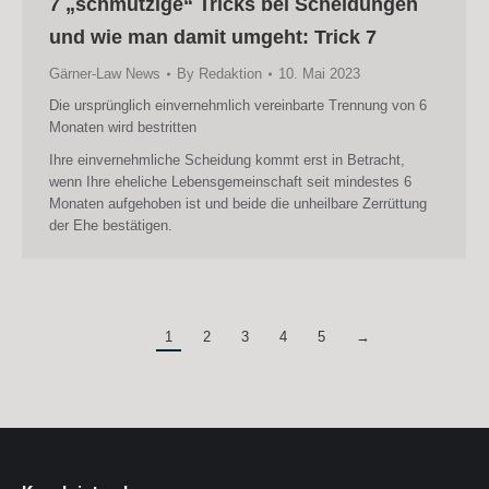
7 „schmutzige“ Tricks bei Scheidungen
und wie man damit umgeht: Trick 7
Gärner-Law News
By
Redaktion
10. Mai 2023
Die ursprünglich einvernehmlich vereinbarte Trennung von 6
Monaten wird bestritten
Ihre einvernehmliche Scheidung kommt erst in Betracht,
wenn Ihre eheliche Lebensgemeinschaft seit mindestes 6
Monaten aufgehoben ist und beide die unheilbare Zerrüttung
der Ehe bestätigen.
1
2
3
4
5
→