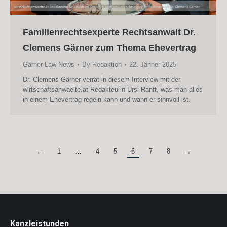
Familienrechtsexperte Rechtsanwalt Dr.
Clemens Gärner zum Thema Ehevertrag
Gärner-Law News
By
Redaktion
22. Jänner 2025
Dr. Clemens Gärner verrät in diesem Interview mit der
wirtschaftsanwaelte.at Redakteurin Ursi Ranft, was man alles
in einem Ehevertrag regeln kann und wann er sinnvoll ist.
←
1
…
4
5
6
7
8
→
Kanzleistunden