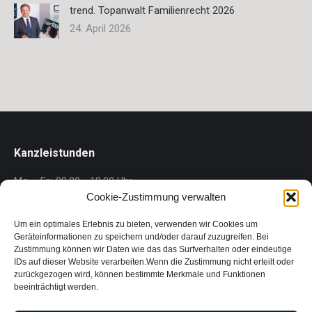
trend. Topanwalt Familienrecht 2026
24. April 2026
Kanzleistunden
Mo. - Fr.: 09.00 - 18.00 Uhr
Cookie-Zustimmung verwalten
Gärner Rechtsanwalt GmbH
Um ein optimales Erlebnis zu bieten, verwenden wir Cookies um
Wollzeile 1/1/2.5, 1010 Wien
Geräteinformationen zu speichern und/oder darauf zuzugreifen. Bei
Zustimmung können wir Daten wie das das Surfverhalten oder eindeutige
Phone: +43 1 718 88 00
IDs auf dieser Website verarbeiten.Wenn die Zustimmung nicht erteilt oder
Fax: +43 1 718 88 00 – 88
zurückgezogen wird, können bestimmte Merkmale und Funktionen
E-mail:
kanzlei@gaerner-law.at
beeinträchtigt werden.
FN 497429 p