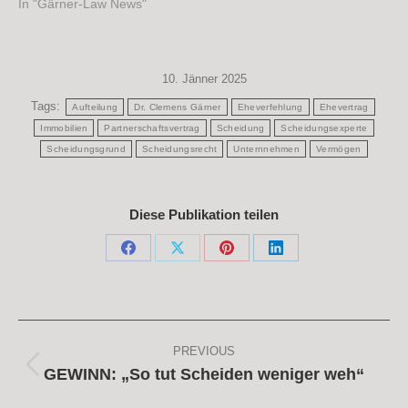
In "Gärner-Law News"
10. Jänner 2025
Tags:
Aufteilung
Dr. Clemens Gärner
Eheverfehlung
Ehevertrag
Immobilien
Partnerschaftsvertrag
Scheidung
Scheidungsexperte
Scheidungsgrund
Scheidungsrecht
Unternnehmen
Vermögen
Diese Publikation teilen
Share
Share
Share
Share
on
on
on
on
Facebook
X
Pinterest
LinkedIn
Post
navigation
PREVIOUS
Previous
GEWINN: „So tut Scheiden weniger weh“
post: