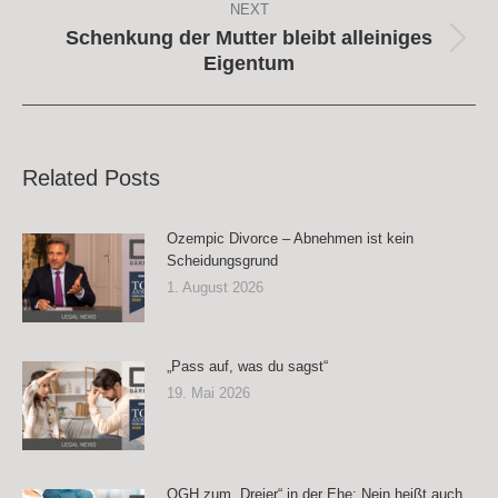
NEXT
Schenkung der Mutter bleibt alleiniges
Next
Eigentum
post:
Related Posts
Ozempic Divorce – Abnehmen ist kein
Scheidungsgrund
1. August 2026
„Pass auf, was du sagst“
19. Mai 2026
OGH zum „Dreier“ in der Ehe: Nein heißt auch